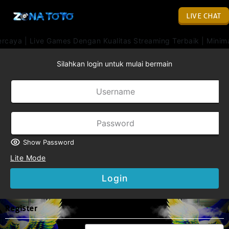
LIVE CHAT
aya | Live Games Dengan Kualitas Streaming Terbaik | Minimal
Silahkan login untuk mulai bermain
Show Password
Lite Mode
Login
Register